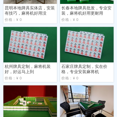
昆明本地牌具实体店，安装
长春本地牌具批发，专业安
有技巧，麻将机好用没
装，麻将机好用更耐用
价格：¥ 0
价格：¥ 0
杭州牌具定制，麻将机装
石家庄牌具定制，实在价
好，好运马上到
格，专业安装麻将机
价格：¥ 0
价格：¥ 0