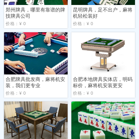
郑州牌具，哪里有靠谱的牌
昆明牌具，足不出户，麻将
技牌具公司
机轻松装好
价格：¥ 0
价格：¥ 0
合肥牌具批发商，麻将机安
合肥本地牌具实体店，明码
装，我们更专业
标价，麻将机安装更安
价格：¥ 0
价格：¥ 0