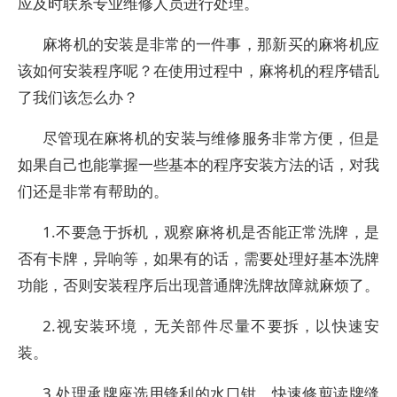
应及时联系专业维修人员进行处理。
麻将机的安装是非常的一件事，那新买的麻将机应
该如何安装程序呢？在使用过程中，麻将机的程序错乱
了我们该怎么办？
尽管现在麻将机的安装与维修服务非常方便，但是
如果自己也能掌握一些基本的程序安装方法的话，对我
们还是非常有帮助的。
1.不要急于拆机，观察麻将机是否能正常洗牌，是
否有卡牌，异响等，如果有的话，需要处理好基本洗牌
功能，否则安装程序后出现普通牌洗牌故障就麻烦了。
2.视安装环境，无关部件尽量不要拆，以快速安
装。
3.处理承牌座选用锋利的水口钳，快速修剪读牌缝