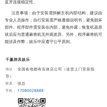
蓝牙连接稳定性。
注意事项：由于安装需拆解主机内部结构，建议由
专业人员操作；自行安装需严格遵循说明书，避免损坏
部件。程序部件需安装在内部，避免外露；恢复机器原
状后应与普通麻将机无外观差异。另外，程序麻将机可
能涉及作弊，娱乐中应遵守公平原则。
千赢牌具娱乐
全国各地都有实体店公司（送货上门安装指
地址：
导）
张总
联系：
17080028888
手机：