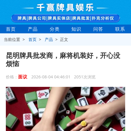
首页
产品
分类
知识
问答
联系
当前位置 >
首页
>
产品
> 正文
昆明牌具批发商，麻将机装好，开心没
烦恼
面议
价格：
2026-08-04 04:46:01 2051次浏览