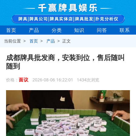
首页
产品
分类
知识
问答
联系
当前位置 >
首页
>
产品
> 正文
成都牌具批发商，安装到位，售后随叫
随到
面议
价格：
2026-08-06 16:22:01 1434次浏览