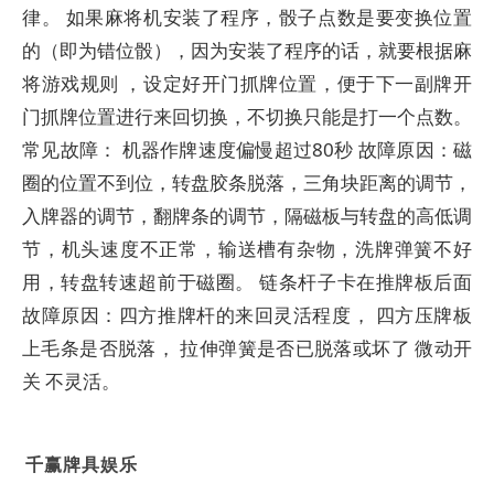
律。 如果麻将机安装了程序，骰子点数是要变换位置
的（即为错位骰），因为安装了程序的话，就要根据麻
将游戏规则 ，设定好开门抓牌位置，便于下一副牌开
门抓牌位置进行来回切换，不切换只能是打一个点数。
常见故障： 机器作牌速度偏慢超过80秒 故障原因：磁
圈的位置不到位，转盘胶条脱落，三角块距离的调节，
入牌器的调节，翻牌条的调节，隔磁板与转盘的高低调
节，机头速度不正常，输送槽有杂物，洗牌弹簧不好
用，转盘转速超前于磁圈。 链条杆子卡在推牌板后面
故障原因：四方推牌杆的来回灵活程度， 四方压牌板
上毛条是否脱落， 拉伸弹簧是否已脱落或坏了 微动开
关 不灵活。
千赢牌具娱乐